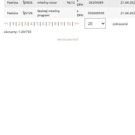
s
Faktúra
ŠJ5826
mliečny tovar
94,12
26205089
21.04.20
DPH
školský mliečny
s
Faktúra
ŠJ5726
592600939
21.04.20
program
DPH
<<
|
1
|
2
|
3
|
4
|
5
|
6
|
7
|
8
|
9
|
10
|
>>
zobrazené
záznamy: 1-20/750
verzia pre tlač