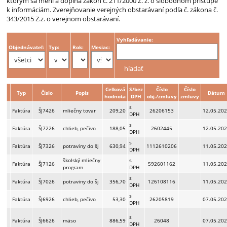
ktorým sa mení a dopĺňa zákon č. 211/2000 Z. z. o slobodnom prístupe
k informáciám. Zverejňovanie verejných obstarávaní podľa č. zákona č.
343/2015 Z.z. o verejnom obstarávaní.
Vyhľadávanie:
Objednávateľ:
Typ:
Rok:
Mesiac:
Celková
S/bez
Číslo
Číslo
Typ
Číslo
Popis
Dátum
hodnota
DPH
obj./zmluvy
zmluvy
s
Faktúra
ŠJ7426
mliečny tovar
209,20
26206153
12.05.20
DPH
s
Faktúra
ŠJ7226
chlieb, pečivo
188,05
2602445
12.05.20
DPH
s
Faktúra
ŠJ7326
potraviny do šj
630,94
1112610206
11.05.20
DPH
školský mliečny
s
Faktúra
ŠJ7126
592601162
11.05.20
program
DPH
s
Faktúra
ŠJ7026
potraviny do šj
356,70
126108116
11.05.20
DPH
s
Faktúra
ŠJ6926
chlieb, pečivo
53,30
26205819
07.05.20
DPH
s
Faktúra
ŠJ6626
mäso
886,59
26048
07.05.20
DPH