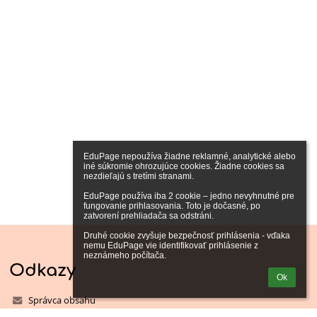
EduPage nepoužíva žiadne reklamné, analytické alebo 
iné súkromie ohrozujúce cookies. Žiadne cookies sa 
nezdieľajú s tretími stranami.

EduPage používa iba 2 cookie – jedno nevyhnutné pre 
fungovanie prihlasovania. Toto je dočasné, po 
zatvorení prehliadača sa odstráni.

Druhé cookie zvyšuje bezpečnosť prihlásenia - vďaka 
nemu EduPage vie identifikovať prihlásenie z 
neznámeho počítača.
Odkazy
Ok
Správca obsahu