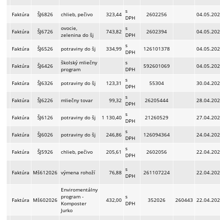
s
Faktúra
ŠJ6826
chlieb, pečivo
323,44
2602256
04.05.20
DPH
ovocie,
s
Faktúra
ŠJ6726
743,82
2602394
04.05.20
zelenina do šj
DPH
s
Faktúra
ŠJ6526
potraviny do šj
334,99
126101378
04.05.20
DPH
školský mliečny
s
Faktúra
ŠJ6426
592601069
04.05.20
program
DPH
s
Faktúra
ŠJ6326
potraviny do šj
123,31
55304
30.04.20
DPH
s
Faktúra
ŠJ6226
mliečny tovar
99,32
26205444
28.04.20
DPH
s
Faktúra
ŠJ6126
potraviny do šj
1 130,40
21260529
27.04.20
DPH
s
Faktúra
ŠJ6026
potraviny do šj
246,86
126094364
24.04.20
DPH
s
Faktúra
ŠJ5926
chlieb, pečivo
205,61
2602056
22.04.20
DPH
s
Faktúra
Mš612026
výmena rohoží
76,88
261107224
22.04.20
DPH
Enviromentálny
program -
s
Faktúra
Mš602026
432,00
352026
260443
22.04.20
Komposter
DPH
Jurko