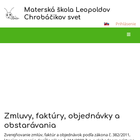
Materská škola Leopoldov
Chrobáčikov svet
Prihlásenie
Zmluvy, faktúry
HLAVNÁ STRÁNKA
O MATERSKEJ ŠKOLE
DOKUMENTY
ZMLUVY, FAKTÚRY
Zmluvy, faktúry, objednávky a
Zmluvy,
obstarávania
faktúry
Zverejňovanie zmlúv, faktúr a objednávok podľa zákona č. 382/2011,