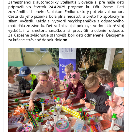
Zamestnanci z automobilky Stellantis Slovakia si pre naše deti
pripravili vo štvrtok 24.4.2025 program ku Dňu Zeme. Deti
zoznámili s ich enviro žabiakom Emilom, ktorý potreboval pomoc.
Cesta do jeho jazierka bola plná nečistôt, a preto ho spoločnými
silami vyčistili. Každý si vytvoril recyklopanáčika z odpadového
materiálu zo závodu. Deti veľmi zaujali pokusy s vodou, ktoré si aj
vyskúšali a smeťonaháňačkou si precvičili triedenie odpadu.
Za úspešné zvládnutie stanovíšť boli deti odmenené. Ďakujeme
za krásne strávené dopoludnie ❤️.