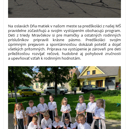
Na oslavách Dňa matiek v našom meste sa predškoláci z našej MŠ
pravidelne zúčastňujú a svojím vystúpením obohacujú program.
Deti z triedy Mravčekov si pre mamičky a ostatných rodinných
príslušníkov pripravili krásne pásmo. Predškoláci svojím
úprimným prejavom a spontánnosťou dokázali potešiť a dojať
všetkých prítomných. Príprava na vystúpenie je zároveň pre deti
príležitosťou rozvíjať rečové, hudobné aj pohybové zručnosti
a upevňovať vzťah k rodinným hodnotám.