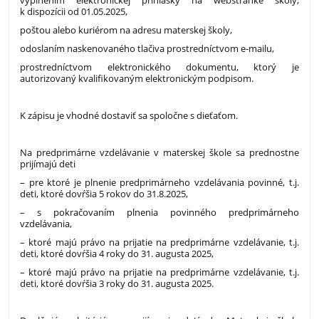
vyplnením elektronickej prihlášky na webstránke školy,
k dispozícii od 01.05.2025,
poštou alebo kuriérom na adresu materskej školy,
odoslaním naskenovaného tlačiva prostredníctvom e-mailu,
prostredníctvom elektronického dokumentu, ktorý je
autorizovaný kvalifikovaným elektronickým podpisom.
K zápisu je vhodné dostaviť sa spoločne s dieťaťom.
Na predprimárne vzdelávanie v materskej škole sa prednostne
prijímajú deti
– pre ktoré je plnenie predprimárneho vzdelávania povinné, t.j.
deti, ktoré dovŕšia 5 rokov do 31.8.2025,
– s pokračovaním plnenia povinného predprimárneho
vzdelávania,
– ktoré majú právo na prijatie na predprimárne vzdelávanie, t.j.
deti, ktoré dovŕšia 4 roky do 31. augusta 2025,
– ktoré majú právo na prijatie na predprimárne vzdelávanie, t.j.
deti, ktoré dovŕšia 3 roky do 31. augusta 2025.