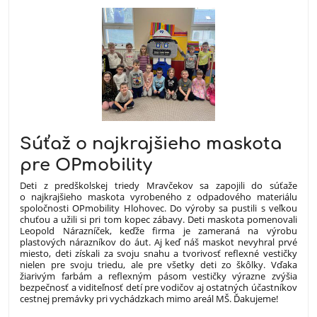
Súťaž o najkrajšieho maskota
pre OPmobility
Deti z predškolskej triedy Mravčekov sa zapojili do súťaže
o najkrajšieho maskota vyrobeného z odpadového materiálu
spoločnosti OPmobility Hlohovec. Do výroby sa pustili s veľkou
chuťou a užili si pri tom kopec zábavy. Deti maskota pomenovali
Leopold Nárazníček, keďže firma je zameraná na výrobu
plastových nárazníkov do áut. Aj keď náš maskot nevyhral prvé
miesto, deti získali za svoju snahu a tvorivosť reflexné vestičky
nielen pre svoju triedu, ale pre všetky deti zo škôlky. Vďaka
žiarivým farbám a reflexným pásom vestičky výrazne zvýšia
bezpečnosť a viditeľnosť detí pre vodičov aj ostatných účastníkov
cestnej premávky pri vychádzkach mimo areál MŠ. Ďakujeme!