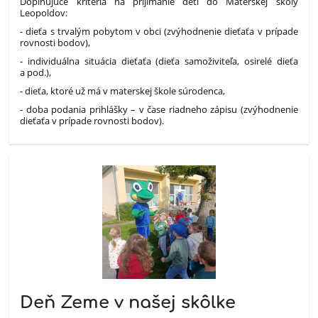
Doplňujúce kritériá na prijímanie detí do Materskej školy
Leopoldov:
- dieťa s trvalým pobytom v obci (zvýhodnenie dieťaťa v prípade
rovnosti bodov),
- individuálna situácia dieťaťa (dieťa samoživiteľa, osirelé dieťa
a pod.),
- dieťa, ktoré už má v materskej škole súrodenca,
- doba podania prihlášky – v čase riadneho zápisu (zvýhodnenie
dieťaťa v prípade rovnosti bodov).
Deň Zeme v našej skôlke