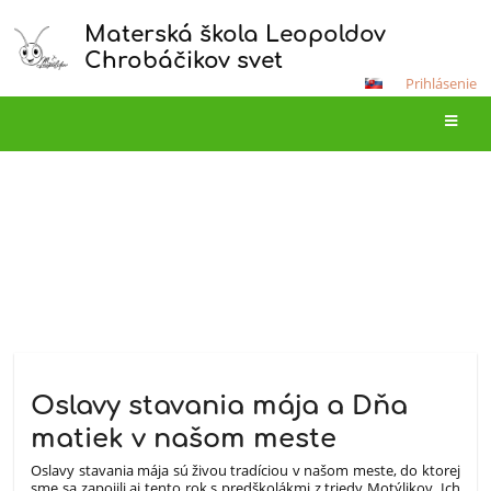
Materská škola Leopoldov
Chrobáčikov svet
Prihlásenie
Oznamy
HLAVNÁ STRÁNKA
OZNAMY
Oznamy
Oslavy stavania mája a Dňa
matiek v našom meste
Oslavy stavania mája sú živou tradíciou v našom meste, do ktorej
sme sa zapojili aj tento rok s predškolákmi z triedy Motýlikov. Ich