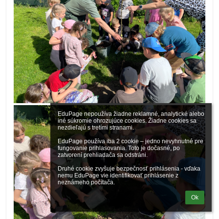
EduPage nepoužíva žiadne reklamné, analytické alebo 
iné súkromie ohrozujúce cookies. Žiadne cookies sa 
nezdieľajú s tretími stranami.

EduPage používa iba 2 cookie – jedno nevyhnutné pre 
fungovanie prihlasovania. Toto je dočasné, po 
zatvorení prehliadača sa odstráni.

Druhé cookie zvyšuje bezpečnosť prihlásenia - vďaka 
nemu EduPage vie identifikovať prihlásenie z 
neznámeho počítača.
Ok