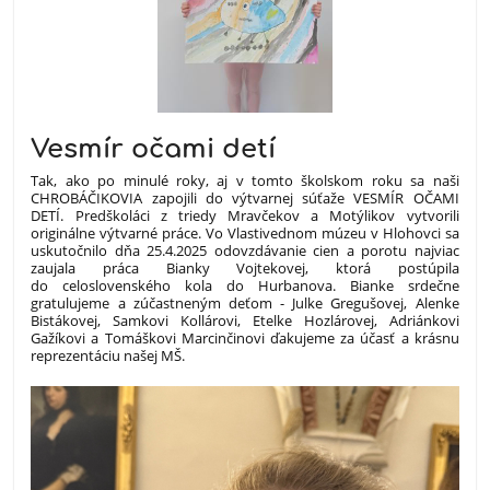
Vesmír očami detí
Tak, ako po minulé roky, aj v tomto školskom roku sa naši
CHROBÁČIKOVIA zapojili do výtvarnej súťaže VESMÍR OČAMI
DETÍ. Predškoláci z triedy Mravčekov a Motýlikov vytvorili
originálne výtvarné práce. Vo Vlastivednom múzeu v Hlohovci sa
uskutočnilo dňa 25.4.2025 odovzdávanie cien a porotu najviac
zaujala práca Bianky Vojtekovej, ktorá postúpila
do celoslovenského kola do Hurbanova. Bianke srdečne
gratulujeme a zúčastneným deťom - Julke Gregušovej, Alenke
Bistákovej, Samkovi Kollárovi, Etelke Hozlárovej, Adriánkovi
Gažíkovi a Tomáškovi Marcinčinovi ďakujeme za účasť a krásnu
reprezentáciu našej MŠ.