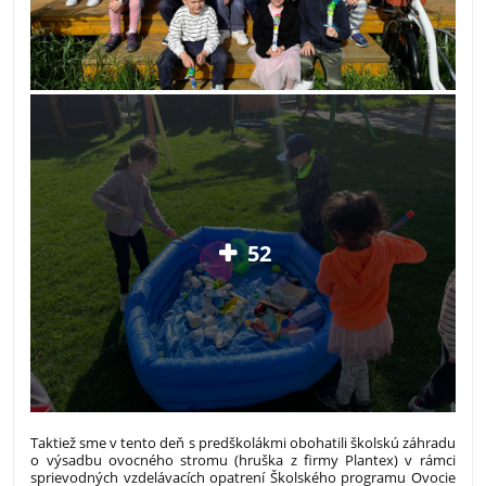
52
Taktiež sme v tento deň s predškolákmi obohatili školskú záhradu
o výsadbu ovocného stromu (hruška z firmy Plantex) v rámci
sprievodných vzdelávacích opatrení Školského programu Ovocie