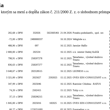
ia
 ktorým sa mení a dopĺňa zákon č. 211/2000 Z. z. o slobodnom prístup
Celková
S/bez
Číslo
Číslo
Dodávateľ/Druhá zmluvná
Dátum
hodnota
DPH
obj./zmluvy
zmluvy
strana
265,68
s DPH
332026
5022605461
21.04.2026
Poradca podnikateľa , spol. sro
-72,00
s DPH
2480000337
16.10.2024
Webglobe a.s.
488,96
s DPH
097
16.12.2025
Jaroslav Haššo
2 800,00
s DPH
202534
16.12.2025
o.k. interier Ondrej Košťál
Tatrachema , výrobné družstvo
798,91
s DPH
258207278
16.12.2025
Trnava
Tatrachema , výrobné družstvo
836,63
s DPH
258207277
16.12.2025
Trnava
3 648,67
s DPH
202528515
16.12.2025
LEONESS s.r.o.
3 321,00
s DPH
2025027
2592025
15.12.2025
OVES EDU-CONSULTANT s.r.o.
347,99
s DPH
2025046
16.12.2025
Rastislav Chlubna - RATUS
74,20
s DPH
2502415
15.12.2025
Tulip s.r.o.
Tatrachema , výrobné družstvo
37,13
s DPH
258206215
03.11.2025
Trnava
1 845,00
s DPH
2025016
182025
11.10.2025
OVES EDU-CONSULTANT s.r.o.
60,27
s DPH
1220251095
03.10.2025
Eurotrading s.r.o.