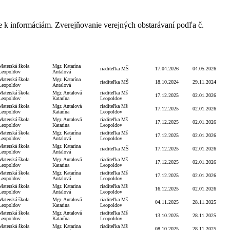
e k informáciám. Zverejňovanie verejných obstarávaní podľa č.
Dátum
Dátum
Objednávateľ
Podpis
Podpis funkcia
úhrady
zverejnenia
Materská škola
Mgr. Katarína
riaditeľka MŠ
17.04.2026
04.05.2026
Leopoldov
Antalová
Materská škola
Mgr. Katarína
riaditeľka MŠ
18.10.2024
29.11.2024
Leopoldov
Antalová
Materská škola
Mgr. Antalová
riaditeľka Mš
17.12.2025
02.01.2026
Leopoldov
Katarína
Leopoldov
Materská škola
Mgr. Antalová
riaditeľka Mš
17.12.2025
02.01.2026
Leopoldov
Katarína
Leopoldov
Materská škola
Mgr. Antalová
riaditeľka Mš
17.12.2025
02.01.2026
Leopoldov
Katarína
Leopoldov
Materská škola
Mgr. Katarína
riaditeľka Mš
17.12.2025
02.01.2026
Leopoldov
Antalová
Leopoldov
Materská škola
Mgr. Katarína
riaditeľka MŠ
17.12.2025
02.01.2026
Leopoldov
Antalová
Materská škola
Mgr. Antalová
riaditeľka Mš
17.12.2025
02.01.2026
Leopoldov
Katarína
Leopoldov
Materská škola
Mgr. Katarína
riaditeľka Mš
17.12.2025
02.01.2026
Leopoldov
Antalová
Leopoldov
Materská škola
Mgr. Katarína
riaditeľka Mš
16.12.2025
02.01.2026
Leopoldov
Antalová
Leopoldov
Materská škola
Mgr. Antalová
riaditeľka Mš
04.11.2025
28.11.2025
Leopoldov
Katarína
Leopoldov
Materská škola
Mgr. Antalová
riaditeľka Mš
13.10.2025
28.11.2025
Leopoldov
Katarína
Leopoldov
Materská škola
Mgr. Katarína
riaditeľka Mš
08.10.2025
28.11.2025