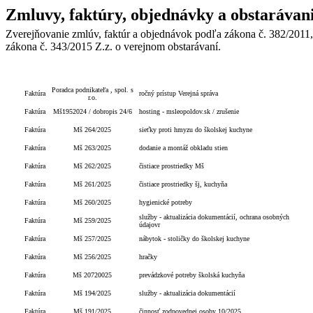
Zmluvy, faktúry, objednávky a obstarávan
Zverejňovanie zmlúv, faktúr a objednávok podľa zákona č. 382/2011,
zákona č. 343/2015 Z.z. o verejnom obstarávaní.
Typ
Číslo
Popis
Poradca podnikateľa , spol. s
Faktúra
ročný prístup Verejná správa
r.o.
Faktúra
Mš1952024 / dobropis 24/6
hosting - msleopoldov.sk / zrušenie
Faktúra
Mš 264/2025
sieťky proti hmyzu do školskej kuchyne
Faktúra
Mš 263/2025
dodanie a montáž obkladu stien
Faktúra
Mš 262/2025
čistiace prostriedky Mš
Faktúra
Mš 261/2025
čistiace prostriedky šj, kuchyňa
Faktúra
Mš 260/2025
hygienické potreby
služby - aktualizácia dokumentácií, ochrana osobných
Faktúra
Mš 259/2025
údajovr
Faktúra
Mš 257/2025
nábytok - stoličky do školskej kuchyne
Faktúra
Mš 256/2025
hračky
Faktúra
Mš 20720025
prevádzkové potreby školská kuchyňa
Faktúra
Mš 194/2025
služby - aktualizácia dokumentácií
Faktúra
Mš 191/2025
činnosť zodpovednej osoby 10/2025