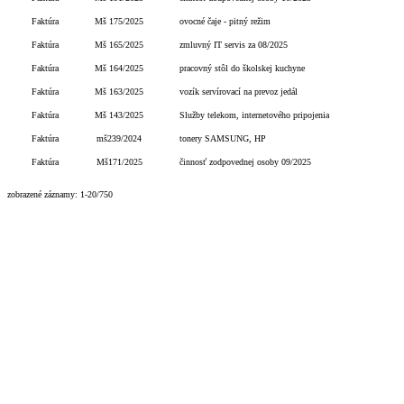
Faktúra
Mš 175/2025
ovocné čaje - pitný režim
Faktúra
Mš 165/2025
zmluvný IT servis za 08/2025
Faktúra
Mš 164/2025
pracovný stôl do školskej kuchyne
Faktúra
Mš 163/2025
vozík servírovací na prevoz jedál
Faktúra
Mš 143/2025
Služby telekom, internetového pripojenia
Faktúra
mš239/2024
tonery SAMSUNG, HP
Faktúra
Mš171/2025
činnosť zodpovednej osoby 09/2025
zobrazené záznamy: 1-20/750