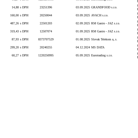
14,88
s DPH
23251396
03.09.2025
GRANDFOOD s.r.o.
160,00
s DPH
20250044
03.09.2025
AVACH s.r.o.
487,26
s DPH
22501203
02.09.2025
RM Gastro - JAZ s.r.o.
319,43
s DPH
12507074
01.09.2025
RM Gastro - JAZ s.r.o.
87,93
s DPH
8373707529
01.08.2025
Slovak Telekom a,.s.
299,20
s DPH
20240255
04.12.2024
MS DATA
60,27
s DPH
1220250995
05.09.2025
Eurotrading s.r.o.